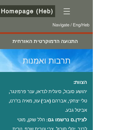
Homepage (Heb)
Navigate / Eng/Heb
התנועה הדמוקרטית האזרחית
תרבות ואמנות
הצוות:
יהושע סובול, סיגלית לנדאו, ענר פרמינגר,
טלי יצחקי, אברהם (אבי) עוז, מאיה בז'רנו,
אביטל גבע.
לצידן.ם נרשמו גם
:
הלל שוקן, מוטי
לרנר, יהלי סובול, צבי ונורית שֶרף, נורית