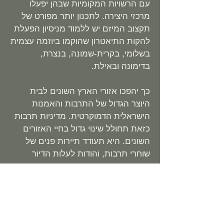
עם הרשויות המקומיות שבהן יפעלו
מרכזי היצירה. לתכנון יותר מפורט של
תקצוב המיזם יש ללמוד מניסיון הפעלת
להקות התיאטרון שהוקמו ביוזמה עצמית
בשלומי, בקרית-שמונה, בנצרת,
בדימונה ובאילת.
כך יהפכו אזורי הארץ השונים לבית
היוצר הגדול של התרבות והאמנות
הישראלית הדמוקרטית. מדיניות תרבות
כזאת תחולל שינוי גדול בחיי האזורים
השונים. היא תעודד תיירות פנים של
שוחרי תרבות, והודות לעלות הדיור
והקיום הנמוכה יחסית בערי השדה
ובכפרים הפזורים ברחבי הארץ, מדיניות
תרבות כזאת תמשוך אוכלוסייה צעירה
ואיכותית לאזורי הארץ המרוחקים
מהמרכז, כשכל אזור יהפוך למרכז של