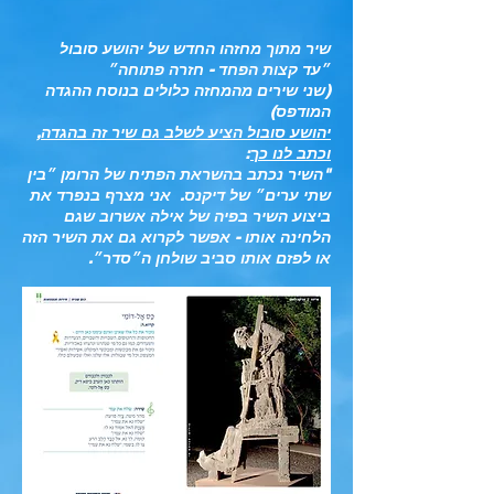
שיר מתוך מחזהו החדש של יהושע סובול
״עד קצות הפחד - חזרה פתוחה״
(שני שירים מהמחזה כלולים בנוסח ההגדה
המודפס)
יהושע סובול הציע לשלב גם שיר זה בהגדה,
וכתב לנו כך
:
"השיר נכתב בהשראת הפתיח של הרומן ״בין
שתי ערים״ של דיקנס. אני מצרף בנפרד את
ביצוע השיר בפיה של אילה אשרוב שגם
הלחינה אותו - אפשר לקרוא גם את השיר הזה
או לפזם אותו סביב שולחן ה״סדר״.