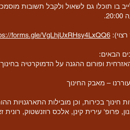
יב בו תוכלו גם לשאול ולקבל תשובות מוסמכו
צוי):
tps://forms.gle/VgLhjUxRHsy4LxQQ6
ם הבאים:
זרחית ופורום ההגנה על הדמוקרטיה בחינוך
וררנו – מאבק החינוך
חינוך בכירות, וכן מובילות התארגנויות ההור
נון, פרופ' עירית קינן, אלכס רוזנשטוק, רונית 