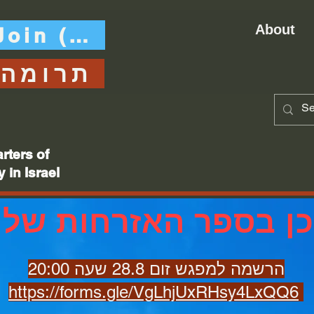
About
Join (Heb)
תרומה
rters of
 in Israel
ן בספר האזרחות של
הרשמה למפגש זום 28.8 שעה 20:00
https://forms.gle/VgLhjUxRHsy4LxQQ6